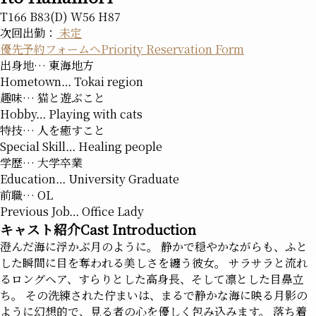
T166 B83(D) W56 H87
次回出勤：
未定
優先予約フォームへ
Priority Reservation Form
出身地…
東海地方
Hometown…
Tokai region
趣味…
猫と遊ぶこと
Hobby…
Playing with cats
特技…
人を癒すこと
Special Skill…
Healing people
学歴…
大学卒業
Education…
University Graduate
前職…
OL
Previous Job…
Office Lady
キャスト紹介
Cast Introduction
澄んだ海に浮かぶ月のように。 静かで穏やかながらも、ふと
した瞬間に目を奪われる美しさを纏う彼女。 サラサラと流れ
るロングヘア、すらりとした高身長、そして凛とした目鼻立
ち。 その洗練された佇まいは、まるで静かな海に映る月影の
ように幻想的で、見る者の心を優しく包み込みます。 落ち着