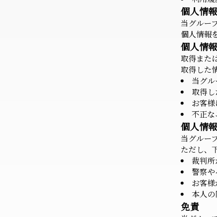
個人情
当グルー
個人情報
個人情
取得また
取得した
当グル
取得し
お客様
不正な
個人情
当グルー
ただし、
裁判所
警察や
お客様
本人の
免責