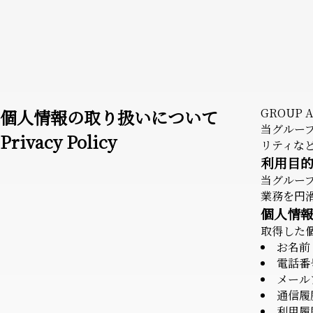
個人情報の取り扱いについて
GROUP
当グルー
Privacy Policy
リティな
利用目
当グルー
業務を円
個人情
取得した
お名前
電話番
メール
通信履
利用履